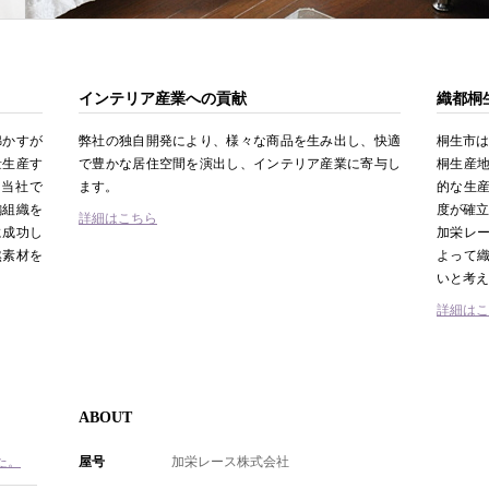
インテリア産業への貢献
織都桐
綿かすが
弊社の独自開発により、様々な商品を生み出し、快適
桐生市は
量生産す
で豊かな居住空間を演出し、インテリア産業に寄与し
桐生産
、当社で
ます。
的な生
編組織を
度が確立
詳細はこちら
に成功し
加栄レ
然素材を
よって
いと考え
詳細はこ
ABOUT
た。
屋号
加栄レース株式会社