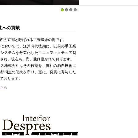
1
2
3
4
生への貢献
西の京都と呼ばれる古来繊維の街です。
地においては、江戸時代後期に、以前の手工業
産システムを分業化したマニュファクチュア制
され、現在も、尚、受け継がれております。
ース株式会社はその役割を、弊社の独自技術に
織都桐生の伝統を守り、更に、発展に寄与した
ております。
ちら